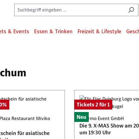
ets & Events
Essen & Trinken
Freizeit & Lifestyle
Gesc
Bochum
50%
Tickets 2 für 1
Neu
Plaza Restaurant Miviko
Palermo Event GmbH
Die 9. X-MAS Show am 20
um 19:30 Uhr
schein für asiatische