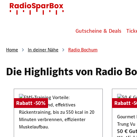
 Hauptinhalt springen
Zur Suche springen
Zur Hauptnavigation springen
Gutscheine & Deals
Tick
Home
In deiner Nähe
Radio Bochum
Die Highlights von Radio 
Produktgalerie überspringen
Rabatt -50%
Rabatt -
Gourmet 
Trung Vu
50 € Gut