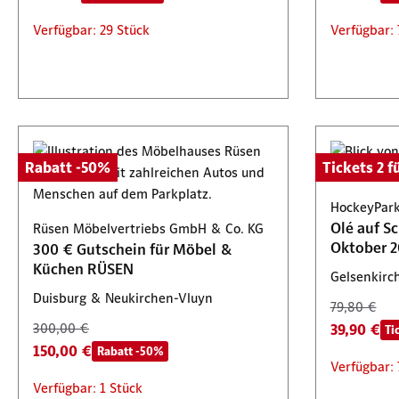
Verfügbar: 29 Stück
Verfügbar: 
Rabatt -50%
Tickets 2 fü
HockeyPark
Olé auf S
Rüsen Möbelvertriebs GmbH & Co. KG
Oktober 2
300 € Gutschein für Möbel &
Küchen RÜSEN
Gelsenkirc
Duisburg & Neukirchen-Vluyn
79,80 €
300,00 €
39,90 €
Ti
150,00 €
Rabatt -50%
Verfügbar: 
Verfügbar: 1 Stück