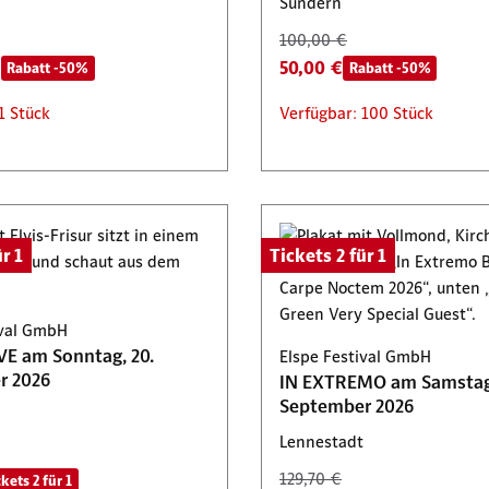
Sundern
100,00 €
€
50,00 €
Rabatt -50%
Rabatt -50%
1 Stück
Verfügbar: 100 Stück
r 1
Tickets 2 für 1
ival GmbH
E am Sonntag, 20.
Elspe Festival GmbH
r 2026
IN EXTREMO am Samstag,
September 2026
Lennestadt
129,70 €
ckets 2 für 1