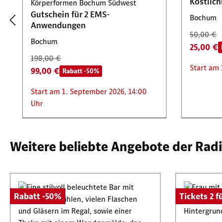
Köstlich
Körperformen Bochum Südwest
Gutschein für 2 EMS-
Bochum
Anwendungen
50,00 €
Bochum
25,00 €
198,00 €
Start am 
99,00 €
Rabatt -50%
Start am 1. September 2026, 14:00
Uhr
Rabatt -50%
Tickets 2 für 1
Rabatt -
Tickets 2 
Weitere beliebte Angebote der Rad
Elspe Festival GmbH
DICK BRAVE am Sonntag, 20.
Tequileria Bar
Rabatt -50%
Tickets 2 fü
September 2026
50 € Gutschein für authentische
Cubana L
Elspe Fe
mexikanische Küche
50 € Gut
IN EXTR
Lennestadt
südamer
Septemb