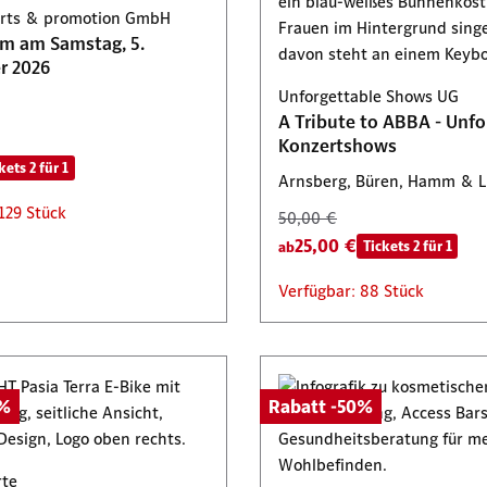
certs & promotion GmbH
100,00 €
s
dt
am am Samstag, 5.
50,00 €
Rabatt -50%
r 2026
Verfügbar: 100 Stück
Unforgettable Shows UG
Rabatt -50%
Tickets 2 für 1
A Tribute to ABBA - Unfo
: 42 Stück
: 54 Stück
Konzertshows
kets 2 für 1
Arnsberg, Büren, Hamm & 
129 Stück
50,00 €
25,00 €
Tickets 2 für 1
ab
Verfügbar: 88 Stück
0%
Rabatt -50%
rte