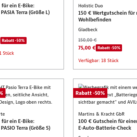
für ein E-Bike:
Holistic Duo
PASIA Terra (Größe L)
150 € Wertgutschein für
Wohlbefinden
Gladbeck
€
150,00 €
Rabatt -50%
75,00 €
Rabatt -50%
1 Stück
Verfügbar: 18 Stück
0%
Rabatt -50%
rte
Martins & Kracht GbR
für ein E-Bike:
100 € Gutschein für eine
PASIO Terra (Größe S)
E-Auto-Batterie-Check