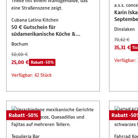
Bochum
a.s.s. con
125,00 €
Cocktail
Bochum
Lennesta
Karin Isk
50,00 €
62,50 €
Tickets 2 für 1
Septembe
Cubana Latino Kitchen
25,00 €
50,00 €
129,70 €
Rabatt -50%
Verfügbar: 73 Stück
50 € Gutschein für
25,00 €
64,85 €
Dinslaken
südamerikanische Küche &
Verfügbar: 8 Stück
70,62 €
Cocktails
Verfügbar
Verfügbar
Bochum
35,31 €
Tic
50,00 €
Verfügbar: 
25,00 €
Rabatt -50%
Verfügbar: 42 Stück
Rabatt -50%
Rabatt -5
Tequileria Bar
Fahrrad Ko