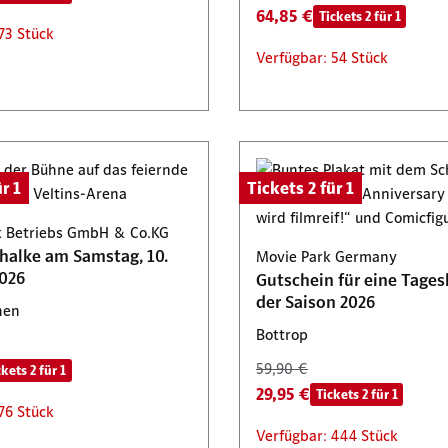
64,85 €
Tickets 2 für 1
73 Stück
Verfügbar: 54 Stück
r 1
Tickets 2 für 1
 Betriebs GmbH & Co.KG
chalke am Samstag, 10.
Movie Park Germany
026
Gutschein für eine Tages
der Saison 2026
hen
Bottrop
59,90 €
ckets 2 für 1
29,95 €
Tickets 2 für 1
76 Stück
Verfügbar: 444 Stück