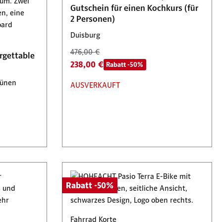
Bochum
Gutschein für einen Kochkurs (für
2 Personen)
12,00 €
6,00 €
Rabatt -50%
Duisburg
476,00 €
Verfügbar: 196 Stück
rgettable
238,00 €
Rabatt -50%
Lünen
AUSVERKAUFT
Rabatt -50%
Fahrrad Korte