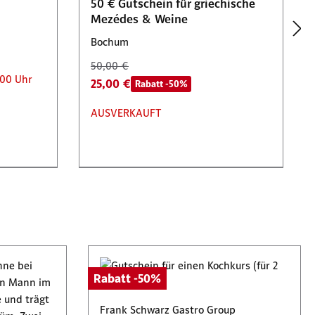
50 € Gutschein für griechische
Mezédes & Weine
Bochum
50,00 €
:00 Uhr
25,00 €
Rabatt -50%
AUSVERKAUFT
Rabatt -50%
n Aviloo
Bochumer Festival UG
Rabatt -50%
Tickets für den Kinosommer 2026
im Fiege Kino Open Air
Frank Schwarz Gastro Group