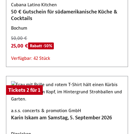
25,00 €
Rabatt -50%
Cubana Latino Kitchen
Verfügbar: 11 Stück
Verfügbar: 100 Stück
Verfügbar: 220 Stück
50 € Gutschein für südamerikanische Küche &
Verfügbar: 42 Stück
Cocktails
Bochum
50,00 €
25,00 €
Rabatt -50%
Verfügbar: 42 Stück
Tickets 2 für 1
a.s.s. concerts & promotion GmbH
Karin Iskam am Samstag, 5. September 2026
Dinslaken