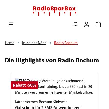
Zum Hauptinhalt springen
Ware
Home
In deiner Nähe
Radio Bochum
Die Highlights von Radio Bochum
Produktgalerie überspringen
Rabatt -50%
Körperformen Bochum Südwest
Gutschein für 2 EMS-Anwendungen