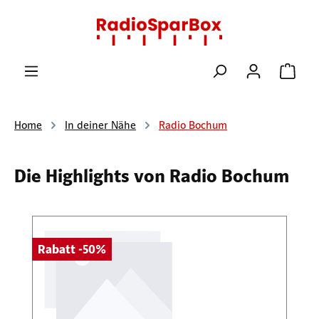
Zum Hauptinhalt springen
Ware
Home
In deiner Nähe
Radio Bochum
Die Highlights von Radio Bochum
Produktgalerie überspringen
Rabatt -50%