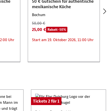
hische
50 € Gutschein für authentische
mexikanische Küche
Bochum
50,00 €
25,00 €
Rabatt -50%
12:00 Uhr
Start am 19. Oktober 2026, 11:00 Uhr
GmbH
Körperformen Bochum Südwest
Rabatt -50%
d
Gutschein für 2 EMS-
Anwendungen
Bochum
198,00 €
Tickets 2 für 1
99,00 €
Rabatt -50%