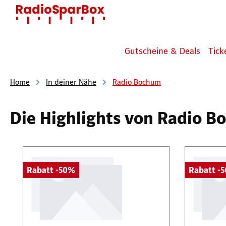
 Hauptinhalt springen
Zur Suche springen
Zur Hauptnavigation springen
Gutscheine & Deals
Tick
Home
In deiner Nähe
Radio Bochum
Die Highlights von Radio 
Produktgalerie überspringen
Rabatt -50%
Rabatt -