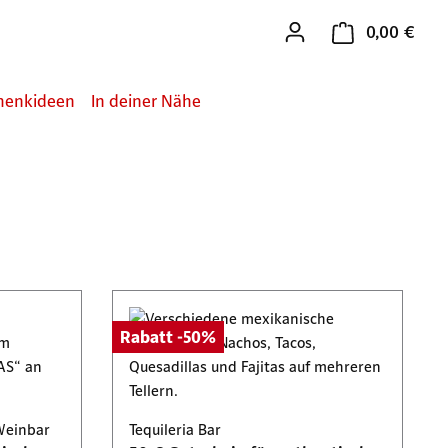
0,00 €
Ware
henkideen
In deiner Nähe
Rabatt -50%
Weinbar
Tequileria Bar