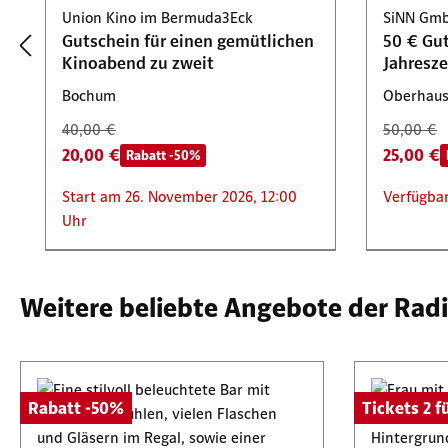
Union Kino im Bermuda3Eck
SiNN Gm
Gutschein für einen gemütlichen
50 € Gut
Kinoabend zu zweit
Jahresze
Bochum
Oberhau
40,00 €
50,00 €
20,00 €
25,00 €
Rabatt -50%
Start am 26. November 2026, 12:00
Verfügbar
Uhr
Deutsches Fussballmuseum
Daniel Zwickl Hashtag 45 Tattoo
Gourmet 
Tickets 2 für 1
Rabatt -50%
Rabatt -
Rabatt -
Weitere beliebte Angebote der Rad
Mit dem Kombiticket Fußball
Wertgutschein für Dein nächstes
50 € Gut
erleben wir nie zuvor
Tattoo-Projekt
Köstlich
Dortmund
Essen
Bochum
25,00 €
50,00 €
50,00 €
Rabatt -50%
Tickets 2 fü
Cubana L
12,50 €
25,00 €
25,00 €
Tickets 2 für 1
Rabatt -50%
ab
50 € Gut