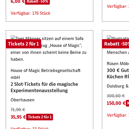
6,00 €
Rabatt -50%
Verfügbar: 
Verfügbar: 176 Stück
Tickets 2 für 1
Rabatt -5
Rüsen Möbe
300 € Gut
House of Magic Betriebsgesellschaft
Küchen R
mbH
2 Slot-Tickets für die magische
Duisburg &
Experimentenausstellung
300,00 €
Oberhausen
150,00 €
71,90 €
Verfügbar: 
35,95 €
Tickets 2 für 1
Verfügbar: 33 Stück