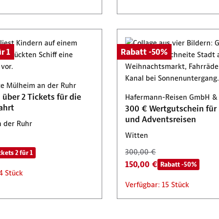
r 1
Rabatt -50%
te Mülheim an der Ruhr
über 2 Tickets für die
Hafermann-Reisen GmbH & 
ahrt
300 € Wertgutschein für 
und Adventsreisen
 der Ruhr
Witten
300,00 €
ckets 2 für 1
150,00 €
Rabatt -50%
4 Stück
Verfügbar: 15 Stück