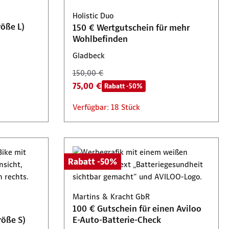
Holistic Duo
öße L)
150 € Wertgutschein für mehr
Wohlbefinden
Gladbeck
150,00 €
75,00 €
Rabatt -50%
Verfügbar: 18 Stück
Rabatt -50%
Martins & Kracht GbR
100 € Gutschein für einen Aviloo
röße S)
E-Auto-Batterie-Check