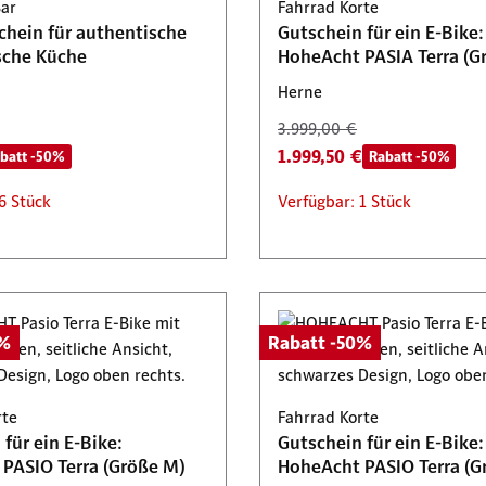
Bar
Fahrrad Korte
chein für authentische
Gutschein für ein E-Bike:
sche Küche
HoheAcht PASIA Terra (Gr
Herne
3.999,00 €
1.999,50 €
batt -50%
Rabatt -50%
6 Stück
Verfügbar: 1 Stück
0%
Rabatt -50%
rte
Fahrrad Korte
für ein E-Bike:
Gutschein für ein E-Bike:
PASIO Terra (Größe M)
HoheAcht PASIO Terra (G