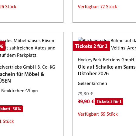
26 Stück
Verfügbar: 72 Stück
0%
Tickets 2 für 1
HockeyPark Betriebs GmbH
Olé auf Schalke am Samst
lvertriebs GmbH & Co. KG
Oktober 2026
schein für Möbel &
ÜSEN
Gelsenkirchen
 Neukirchen-Vluyn
79,80 €
39,90 €
Tickets 2 für 1
Rabatt -50%
Verfügbar: 69 Stück
1 Stück