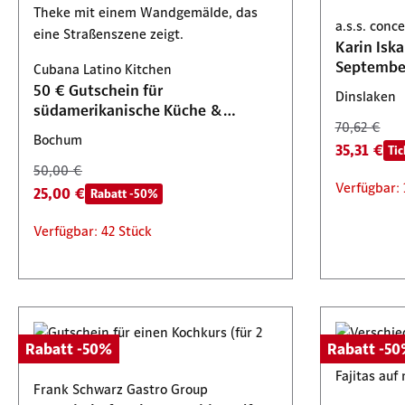
südamer
Start am 17. Oktober 2026, 04:00 Uhr
Start am 13. August 2026, 14:00 Uhr
Start am 
a.s.s. con
Cocktail
Bochum
Karin Isk
Septembe
Cubana Latino Kitchen
50,00 €
50 € Gutschein für
25,00 €
Dinslaken
südamerikanische Küche &
70,62 €
Cocktails
Start am 
Bochum
35,31 €
Tic
50,00 €
Verfügbar: 
25,00 €
Rabatt -50%
Verfügbar: 42 Stück
Rabatt -50%
Rabatt -5
Frank Schwarz Gastro Group