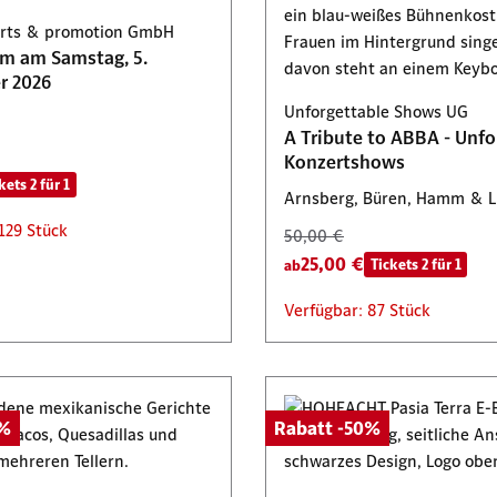
ikanische Küche &
10. August 2026, 11:00 Uhr
Start am 9. Oktober 2026, 0
certs & promotion GmbH
s
am am Samstag, 5.
r 2026
Unforgettable Shows UG
Rabatt -50%
A Tribute to ABBA - Unfo
12. Oktober 2026, 11:00 Uhr
Konzertshows
kets 2 für 1
Arnsberg, Büren, Hamm & 
129 Stück
50,00 €
25,00 €
Tickets 2 für 1
ab
Verfügbar: 87 Stück
0%
Rabatt -50%