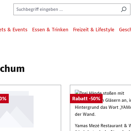
ets & Events
Essen & Trinken
Freizeit & Lifestyle
Gesc
Bochum
50%
Rabatt -50%
Yamas Mezé Restaurant & 