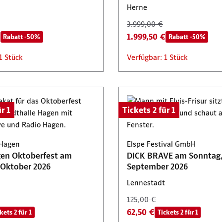
Herne
3.999,00 €
€
1.999,50 €
Rabatt -50%
Rabatt -50%
1 Stück
Verfügbar: 1 Stück
r 1
Tickets 2 für 1
 Hagen
Elspe Festival GmbH
en Oktoberfest am
DICK BRAVE am Sonntag,
Freitag, 9. Oktober 2026
September 2026
Lennestadt
125,00 €
62,50 €
kets 2 für 1
Tickets 2 für 1