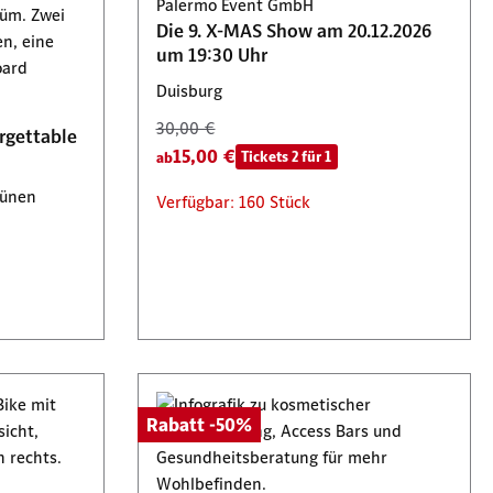
Palermo Event GmbH
4:00 Uhr
Start am 1. September 2026, 14:00
Die 9. X-MAS Show am 20.12.2026
Uhr
um 19:30 Uhr
Duisburg
30,00 €
rgettable
15,00 €
Tickets 2 für 1
ab
Lünen
Verfügbar: 160 Stück
Rabatt -50%