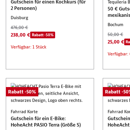
Gutschein für einen Kochkurs (für
Tequileria 
2 Personen)
50 € Guts
mexikani
Duisburg
Bochum
476,00 €
238,00 €
50,00 €
Rabatt -50%
25,00 €
Ra
Verfügbar: 1 Stück
Verfügbar: 
Rabatt -50%
Rabatt -5
Fahrrad Korte
Fahrrad Ko
Gutschein für ein E-Bike:
Gutschein 
HoheAcht PASIO Terra (Größe S)
HoheAcht 